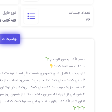
تعداد جلسات
نوع فایل
۳۶
ویدئویی و
توضیحات
بسم الله الرحمن الرحیم
با دقت مطالعه کنید
۱.اولویت با فایل های تصویری هست اگر اصلا نتونستید،صوتی گوش‌ کنید!
۲.سعی کنید خیلی تند تند جلو نرید بعضی‌جلسات‌نیاز به تفکر و تأمل‌داره
۳.حتما جزوه بنویسید که خیلی کمک می‌کنه و در نوشتن هم سخت نگیرید
۴.هرجایی از دوره که تمرین داشت حتما از همون روز شروع کنید و به بعداً و فردا و شنبه موکول نکنید…
۵.ان شاء الله که موفق باشید و این محتوا کمک کنه تا ازدواج و زندگی اسلامی داشته باشیم و مقدمه ظهور امام زمان عج باشیم!