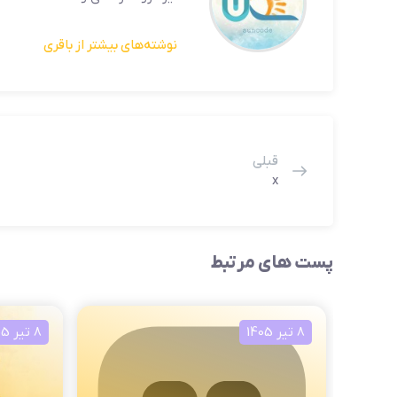
نوشته‌های بیشتر از باقری
قبلی
x
پست های مرتبط
8 تیر 1405
8 تیر 1405