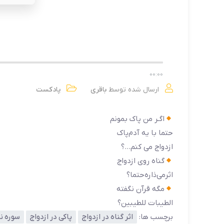
00
:
00
ارسال شده توسط
باقری
پادکست
اگـر من پاک بمونم
حتما با یه آدم‌پاک
ازدواج می کنم…؟
گناه روی ازدواج
اثر‌می‌ذاره‌حتما؟
مگه قرآن نگفته
الطیبات للطیبین؟
برچسب ها:
اثر گناه در ازدواج
پاکی در ازدواج
سوره نو