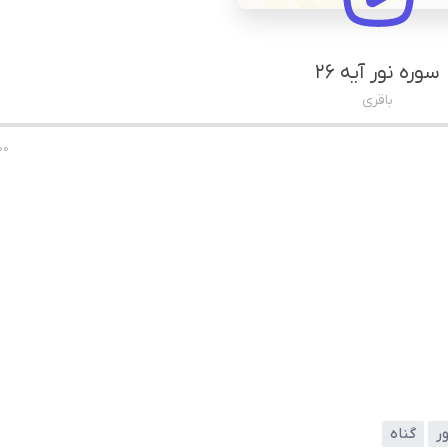
سوره نور آیه ۲۶
باقری
00
ر
گناه